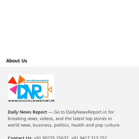
About Us
Daily News Report
—
Go to DailyNewsReport.in for
breaking
news
, videos, and the latest top
stories
in
world
news
, business, politics, health and pop culture.
Contact Us:
+91 90235 25632, +91 9417 313 252