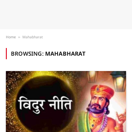
Home
Mahabharat
»
BROWSING:
MAHABHARAT