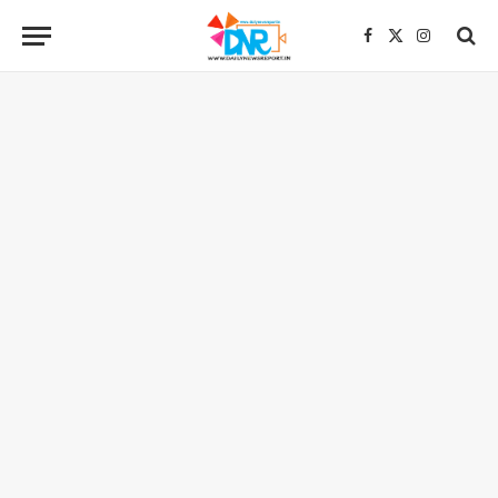
Facebook
X
Instagra
(Twitter)