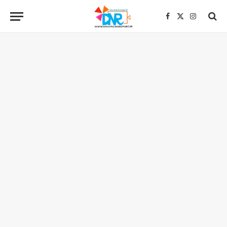
Facebook
X
Instagra
(Twitter)