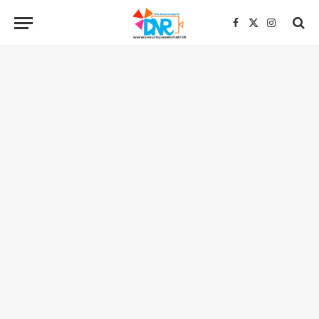
Facebook
X
Instagra
(Twitter)