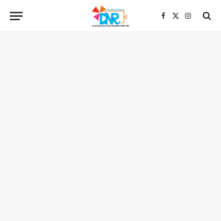
Facebook
X
Instagra
(Twitter)