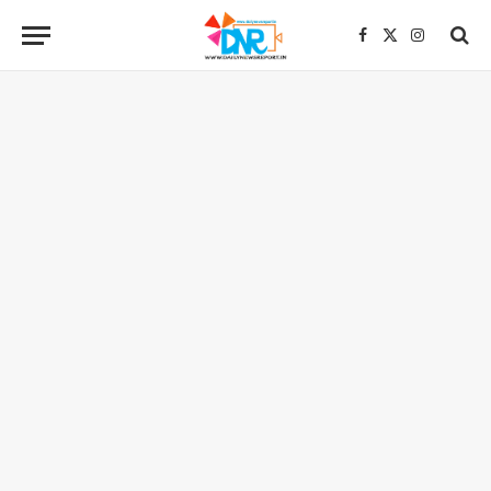
Facebook
X
Instagra
(Twitter)