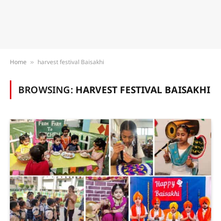
Home
harvest festival Baisakhi
»
BROWSING:
HARVEST FESTIVAL BAISAKHI