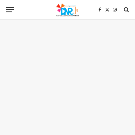
Facebook
X
Instagra
(Twitter)