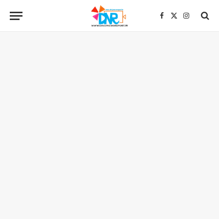
Facebook
X
Instagra
(Twitter)