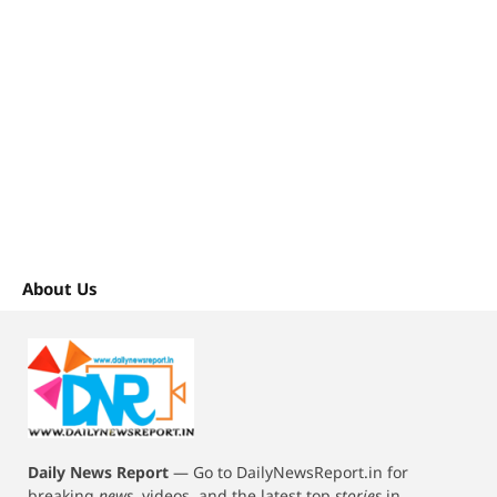
About Us
Daily News Report
—
Go to DailyNewsReport.in for
breaking
news
, videos, and the latest top
stories
in