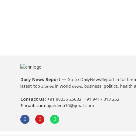
Daily News Report
—
Go to DailyNewsReport.in for bre
latest top
in world
, business, politics, health 
stories
news
Contact Us:
+91 90235 25632, +91 9417 313 252
E-mail:
varmapardeep10@gmail.com