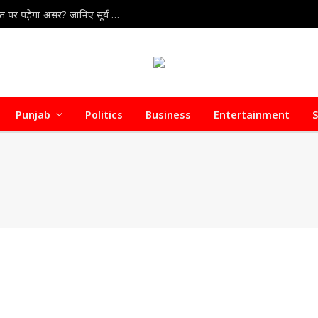
August Eclipse 2026 : अगस्त में लगेंगे दो ग्रहण, क्या भारत पर पड़ेगा असर? जानिए सूर्य और चंद्र ग्रहण की पूरी जानकारी
Punjab
Politics
Business
Entertainment
S