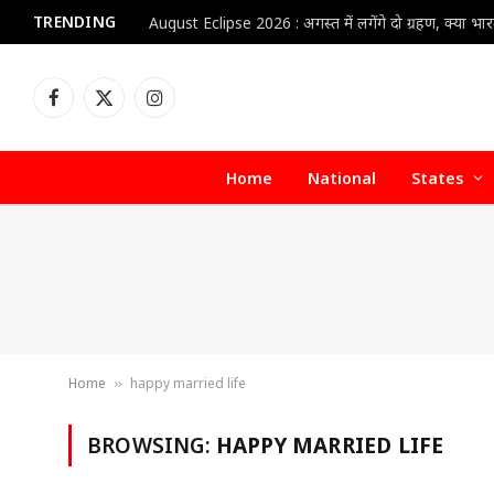
TRENDING
Facebook
X
Instagram
(Twitter)
Home
National
States
Home
happy married life
»
BROWSING:
HAPPY MARRIED LIFE