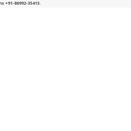
ns +91-86992-35413.