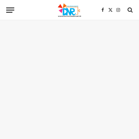
Facebook
X
Instagra
(Twitter)