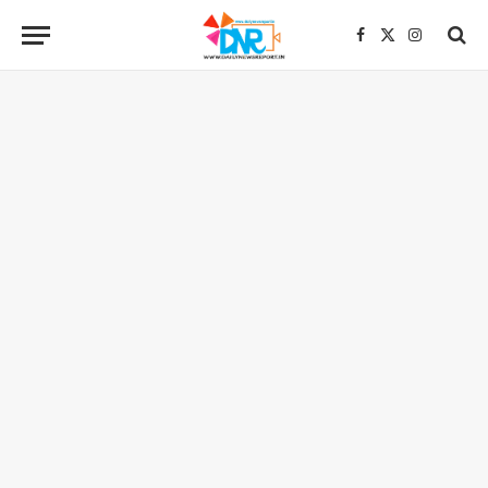
Facebook
X
Instagra
(Twitter)