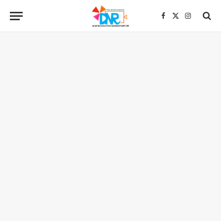
Facebook
X
Instagra
(Twitter)