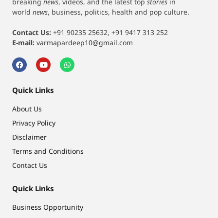
breaking
news
, videos, and the latest top
stories
in
world
news
, business, politics, health and pop culture.
Contact Us:
+91 90235 25632, +91 9417 313 252
E-mail:
varmapardeep10@gmail.com
Quick Links
About Us
Privacy Policy
Disclaimer
Terms and Conditions
Contact Us
Quick Links
Business Opportunity