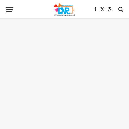
Facebook
X
Instagra
(Twitter)