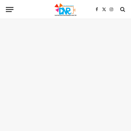
Facebook
X
Instagra
(Twitter)