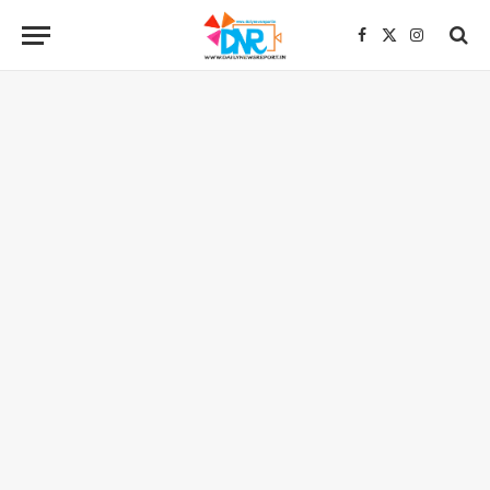
Facebook
X
Instagra
(Twitter)