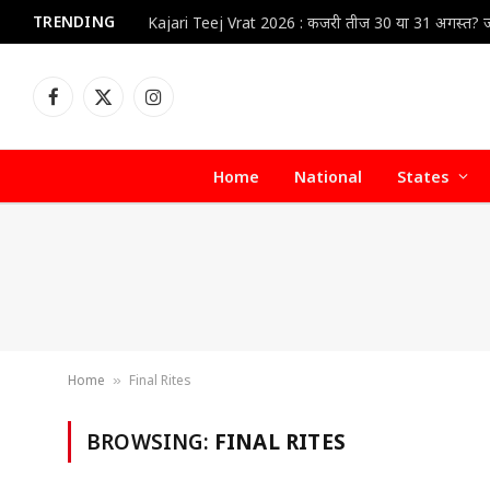
TRENDING
Facebook
X
Instagram
(Twitter)
Home
National
States
Home
Final Rites
»
BROWSING:
FINAL RITES