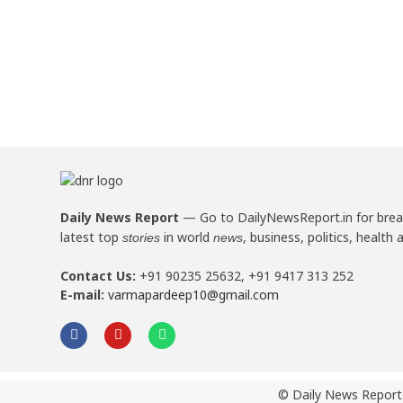
Daily News Report
—
Go to DailyNewsReport.in for bre
latest top
in world
, business, politics, health 
stories
news
Contact Us:
+91 90235 25632, +91 9417 313 252
E-mail:
varmapardeep10@gmail.com
© Daily News Report.