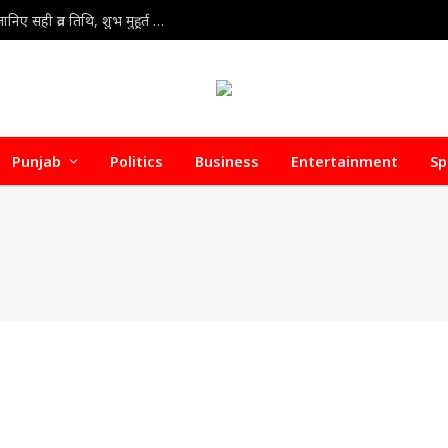
Kajari Teej Vrat 2026 : कजरी तीज 30 या 31 अगस्त? जानिए सही व्रत तिथि, शुभ मुहूर्त और पूजा की संपूर्ण विधि
Punjab
Politics
Business
Entertainment
Sp