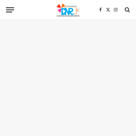
Facebook
X
Instagra
(Twitter)