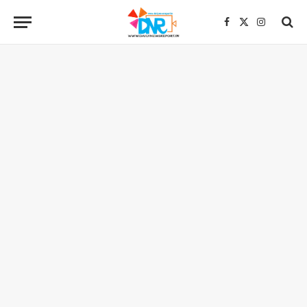
Facebook
X
Instagra
(Twitter)