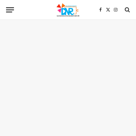
Facebook
X
Instagra
(Twitter)