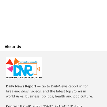
About Us
Daily News Report
—
Go to DailyNewsReport.in for
breaking
news
, videos, and the latest top
stories
in
world
news
, business, politics, health and pop culture.
Contact Us:
+91 90235 25632, +91 9417 313 252