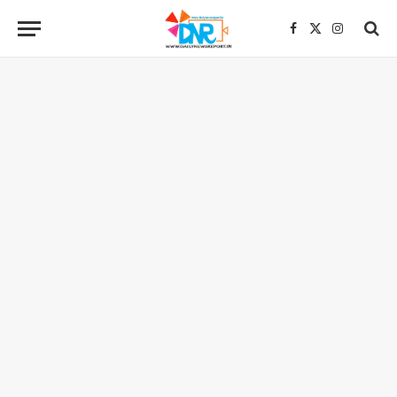
Facebook
X
Instagra
(Twitter)