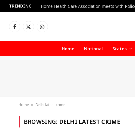
TRENDING
Facebook
X
Instagram
(Twitter)
Home
National
States
Home
Delhi latest crime
»
BROWSING:
DELHI LATEST CRIME