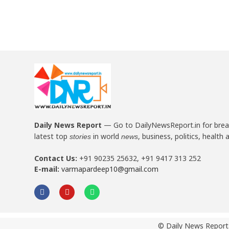
Daily News Report
—
Go to DailyNewsReport.in for bre
latest top
in world
, business, politics, health 
stories
news
Contact Us:
+91 90235 25632, +91 9417 313 252
E-mail:
varmapardeep10@gmail.com
© Daily News Report.