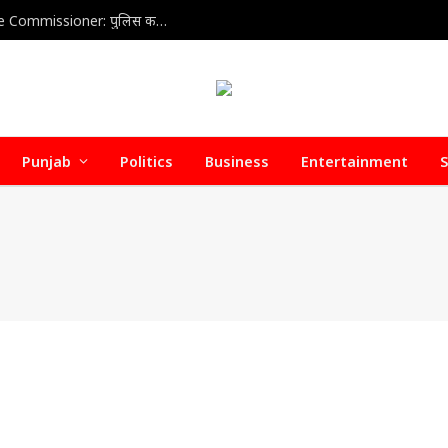
Home Health Care Association meets with Police Commissioner: पुलिस कमिश्नर से होम हेल्थ केयर वेलफेयर एसोसिएशन की अहम बैठक, डिफॉल्टर होम हेल्थ केयर एजेंसियों पर जल्द हो सकती है सख्त कार्रवाई
Punjab
Politics
Business
Entertainment
S