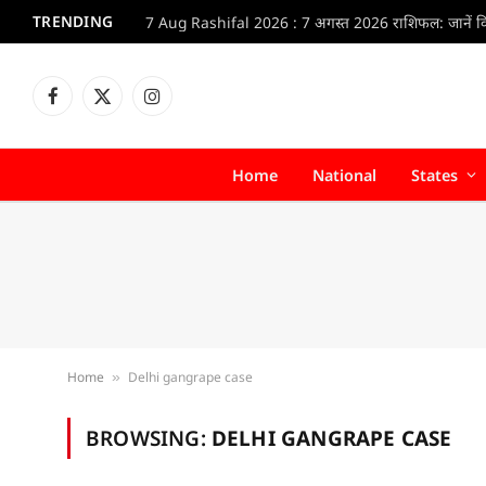
TRENDING
Facebook
X
Instagram
(Twitter)
Home
National
States
Home
Delhi gangrape case
»
BROWSING:
DELHI GANGRAPE CASE