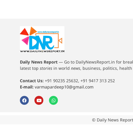
Daily News Report
—
Go to DailyNewsReport.in for bre
latest top
stories
in world
news
, business, politics, healt
Contact Us:
+91 90235 25632, +91 9417 313 252
E-mail:
varmapardeep10@gmail.com
© Daily News Report