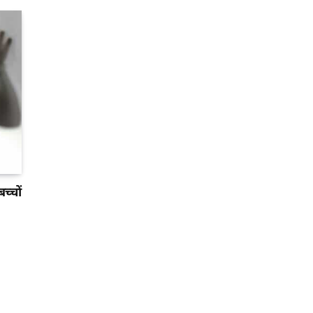
च्चों