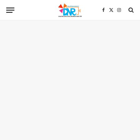
Facebook
X
Instagra
(Twitter)