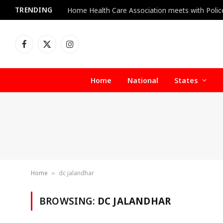
TRENDING
Facebook
X
Instagram
(Twitter)
Home
National
States
Home
dc jalandhar
»
BROWSING:
DC JALANDHAR