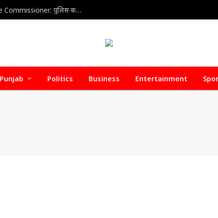
Home Health Care Association meets with Police Commissioner: पुलिस कमिश्नर से होम हेल्थ केयर वेलफेयर एसोसिएशन की अहम बैठक, डिफॉल्टर होम हेल्थ केयर एजेंसियों पर जल्द हो सकती है सख्त कार्रवाई
Punjab
Politics
Business
Entertainment
Spo