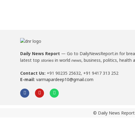
Daily News Report
—
Go to DailyNewsReport.in for bre
latest top
in world
, business, politics, health 
stories
news
Contact Us:
+91 90235 25632, +91 9417 313 252
E-mail:
varmapardeep10@gmail.com
© Daily News Report.