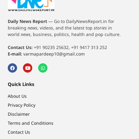
Daily News Report
—
Go to DailyNewsReport.in for
breaking
news
, videos, and the latest top
stories
in
world
news
, business, politics, health and pop culture.
Contact Us:
+91 90235 25632, +91 9417 313 252
E-mail:
varmapardeep10@gmail.com
Quick Links
About Us
Privacy Policy
Disclaimer
Terms and Conditions
Contact Us