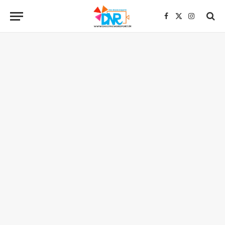
Facebook
X
Instagra
(Twitter)