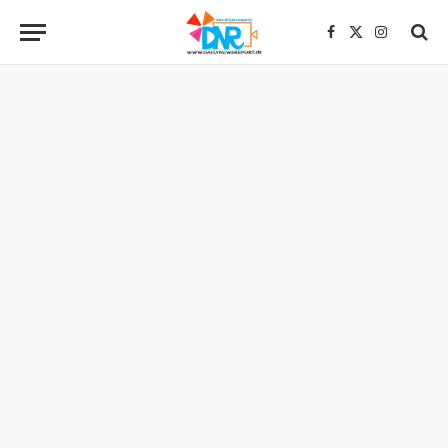
Facebook
X
Instagra
(Twitter)