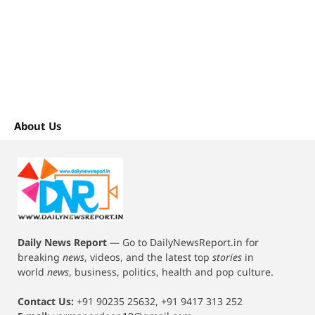
About Us
Daily News Report
—
Go to DailyNewsReport.in for
breaking
news
, videos, and the latest top
stories
in
world
news
, business, politics, health and pop culture.
Contact Us:
+91 90235 25632, +91 9417 313 252