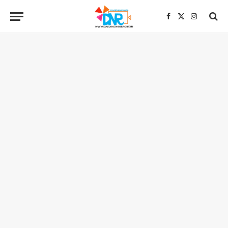
Facebook
X
Instagra
(Twitter)