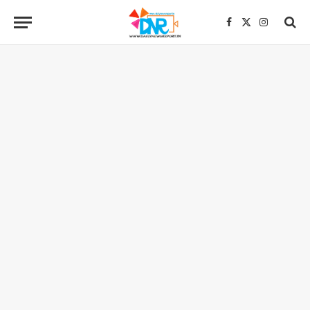
Facebook
X
Instagra
(Twitter)