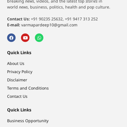
breaking
news
, videos, and the latest top
stories
in
world
news
, business, politics, health and pop culture.
Contact Us:
+91 90235 25632, +91 9417 313 252
E-mail:
varmapardeep10@gmail.com
Quick Links
About Us
Privacy Policy
Disclaimer
Terms and Conditions
Contact Us
Quick Links
Business Opportunity