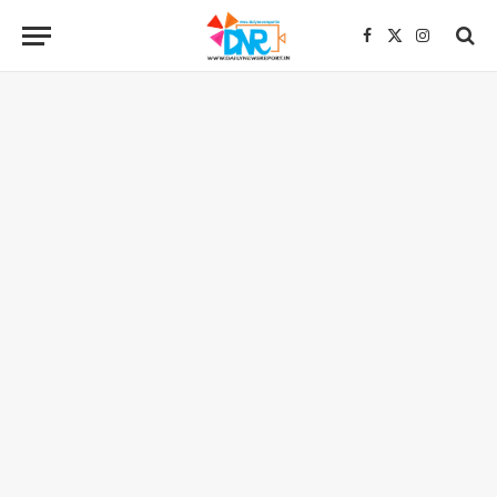
Facebook
X
Instagra
(Twitter)