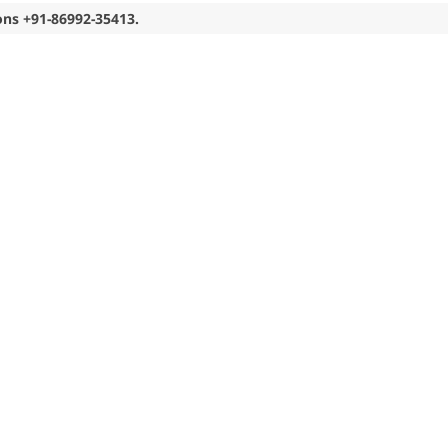
ons +91-86992-35413.