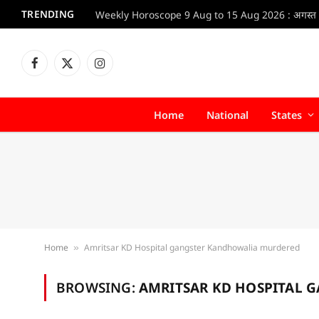
TRENDING
Facebook
X
Instagram
(Twitter)
Home
National
States
Home
Amritsar KD Hospital gangster Kandhowalia murdered
»
BROWSING:
AMRITSAR KD HOSPITAL 