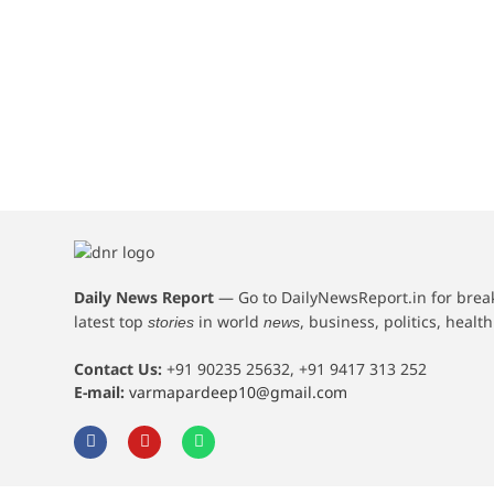
Daily News Report
—
Go to DailyNewsReport.in for bre
latest top
in world
, business, politics, healt
stories
news
Contact Us:
+91 90235 25632, +91 9417 313 252
E-mail:
varmapardeep10@gmail.com