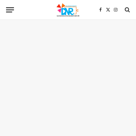
Facebook
X
Instagra
(Twitter)