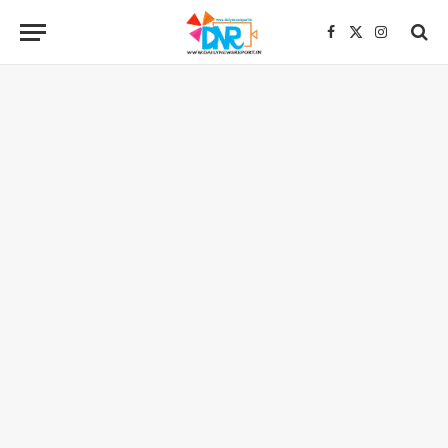
Facebook
X
Instagra
(Twitter)