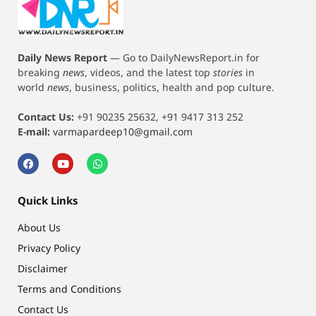
Daily News Report
—
Go to DailyNewsReport.in for
breaking
news
, videos, and the latest top
stories
in
world
news
, business, politics, health and pop culture.
Contact Us:
+91 90235 25632, +91 9417 313 252
E-mail:
varmapardeep10@gmail.com
Quick Links
About Us
Privacy Policy
Disclaimer
Terms and Conditions
Contact Us