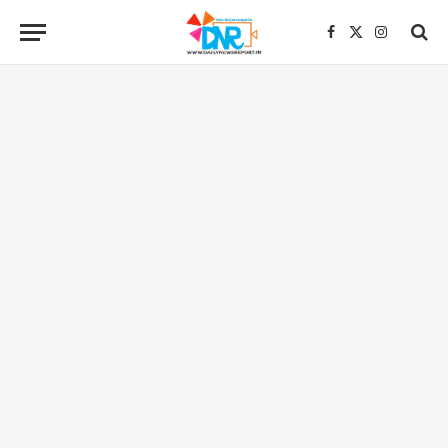
Facebook
X
Instagra
(Twitter)