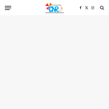
Facebook
X
Instagra
(Twitter)