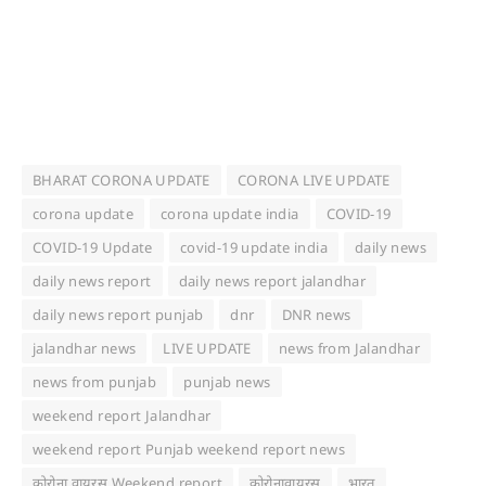
BHARAT CORONA UPDATE
CORONA LIVE UPDATE
corona update
corona update india
COVID-19
COVID-19 Update
covid-19 update india
daily news
daily news report
daily news report jalandhar
daily news report punjab
dnr
DNR news
jalandhar news
LIVE UPDATE
news from Jalandhar
news from punjab
punjab news
weekend report Jalandhar
weekend report Punjab weekend report news
कोरोना वायरस Weekend report
कोरोनावायरस
भारत