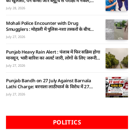
का खुलासा, पेन कैमरा और ब्लूटूथ से परीक्षा में नकल;
फार्मेसी ऑफिसर परीक्षा पर घिरी AAP सरकार
July 28, 2026
Mohali Police Encounter with Drug
Smugglers : मोहाली में पुलिस-नशा तस्करों के बीच
मुठभेड़, 15 राउंड फायरिंग के बाद दो घायल, एक गिरफ्तार
July 27, 2026
Punjab Heavy Rain Alert : पंजाब में फिर सक्रिय होगा
मानसून, भारी बारिश का अलर्ट जारी, लोगों के लिए जरूरी
सलाह
July 27, 2026
Punjab Bandh on 27 July Against Barnala
Lathi Charge: बरनाला लाठीचार्ज के विरोध में 27
जुलाई को पंजाब बंद का आह्वान, वाल्मीकि समाज ने जनता
July 27, 2026
से सहयोग की अपील
POLITICS