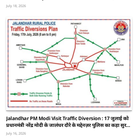
सरीन हिक्की बने जालंधर अर्बन प्रधान
July 18, 2026
Jalandhar PM Modi Visit Traffic Diversion : 17 जुलाई को
प्रधानमंत्री नरेंद्र मोदी के जालंधर दौरे के मद्देनज़र पुलिस का कड़ा सुरक्षा
प्लान, शहर में इनर-आउटर ट्रैफिक डायवर्जन लागू
July 16, 2026