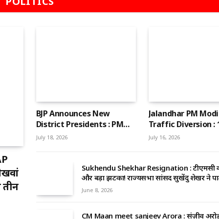
POLITICS
BJP Announces New
Jalandhar PM Modi 
District Presidents : PM
Traffic Diversion : 
मोदी के पंजाब दौरे के बाद BJP ने
को प्रधानमंत्री नरेंद्र मोद
July 18, 2026
July 16, 2026
घोषित किए 16 नए जिला अध्यक्ष,
जालंधर दौरे के मद्देनज़
अशोक सरीन हिक्की बने जालंधर
कड़ा सुरक्षा प्लान, शहर मे
AP
अर्बन प्रधान
आउटर ट्रैफिक डायवर्जन
Sukhendu Shekhar Resignation : टीएमसी 
ेखवां
और बड़ा झटका! राज्यसभा सांसद सुखेंदु शेखर ने पा
त तीन
संसद दोनों से दिया इस्तीफा
June 8, 2026
CM Maan meet sanjeev Arora : संज़ीव अरोड़ा