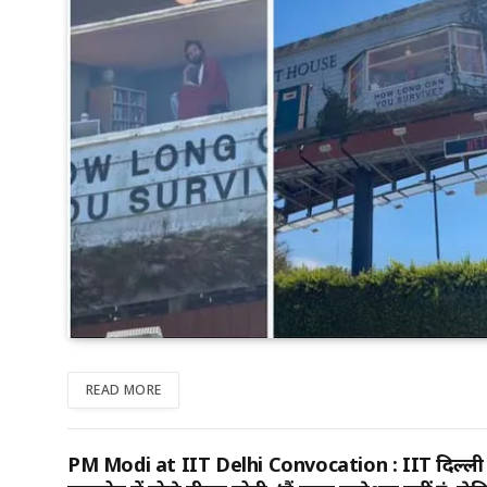
READ MORE
PM Modi at IIT Delhi Convocation : IIT दिल्ली के द