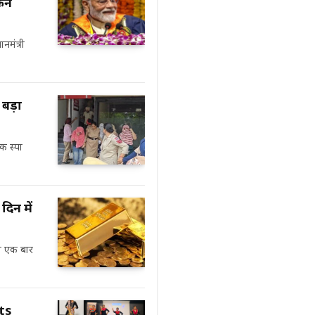
किन
नमंत्री
 बड़ा
क स्पा
दिन में
को एक बार
ts