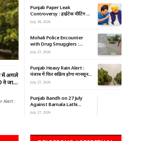
Punjab Paper Leak
Controversy : हाईटेक चीटिंग का
खुलासा, पेन कैमरा और ब्लूटूथ से
July 28, 2026
परीक्षा में नकल; फार्मेसी ऑफिसर
परीक्षा पर घिरी AAP सरकार
Mohali Police Encounter
with Drug Smugglers :
मोहाली में पुलिस-नशा तस्करों के
July 27, 2026
बीच मुठभेड़, 15 राउंड फायरिंग के
बाद दो घायल, एक गिरफ्तार
Punjab Heavy Rain Alert :
पंजाब में फिर सक्रिय होगा मानसून,
में अगले
भारी बारिश का अलर्ट जारी, लोगों के
 ने जारी
July 27, 2026
लिए जरूरी सलाह
Punjab Bandh on 27 July
r Alert :
Against Barnala Lathi
Charge: बरनाला लाठीचार्ज के
July 27, 2026
विरोध में 27 जुलाई को पंजाब बंद
का आह्वान, वाल्मीकि समाज ने
जनता से सहयोग की अपील