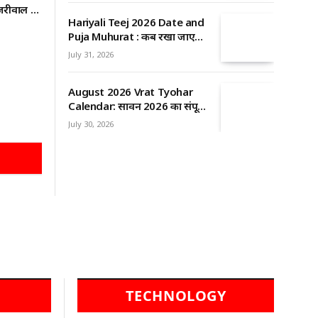
केजरीवाल भी
कृपा पाने का आसान तरीका
Hariyali Teej 2026 Date and
Puja Muhurat : कब रखा जाएगा
हरियाली तीज का व्रत? जानें सही
July 31, 2026
तारीख, शुभ मुहूर्त और पूजा का
महत्व
August 2026 Vrat Tyohar
Calendar: सावन 2026 का संपूर्ण
व्रत-त्योहार कैलेंडर, जानें हरियाली
July 30, 2026
तीज, शिवरात्रि, रक्षाबंधन और ग्रहण
की तारीखें
TECHNOLOGY