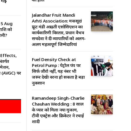
 गई
Jalandhar Fruit Mandi
Arhti Association: मकसूदां
15 Aug
फ्रूट मंडी आढ़ती एसोसिएशन का
राशि को
कार्यकारिणी विस्तार, प्रधान वैभव
ानी?
सचदेवा ने दी व्यापारियों को अलग-
अलग महत्वपूर्ण जिम्मेदारियां
Effects,
Fuel Density Check at
तर्गत
Petrol Pump : पेट्रोल पंप पर
मेशन,
सिर्फ जीरो नहीं, यह नंबर भी
्स (AVGC) पर
जरूर देखें! वरना हो सकता है बड़ा
नुकसान
Ramandeep Singh-Charlie
Chauhan Wedding : 8 साल
के प्यार को मिला नया मुकाम,
टीवी एक्ट्रेस और क्रिकेटर ने रचाई
शादी