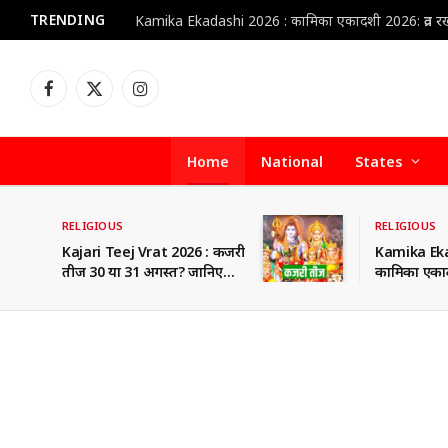
TRENDING
Facebook
X
Instagram
(Twitter)
Home
National
States
RELIGIOUS
RELIGIOUS
Kajari Teej Vrat 2026 : कजरी
Kamika Eka
तीज 30 या 31 अगस्त? जानिए
कामिका एकादश
सही व्रत तिथि, शुभ मुहूर्त और पूजा
समय भूलकर भी
की संपूर्ण विधि
गलतियां, नही
पुण्य फल