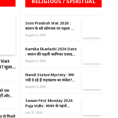
RELIGIOUS / SPIRITUAL
Som Pradosh Vrat 2026 :
सावन के दूसरे सोमवार पर पहला सोम
प्रदोष व्रत, जानें सही तिथि, शुभ
August 6, 2026
मुहूर्त और पूजा का महत्व
Kamika Ekadashi 2026 Date
: सावन की पहली कामिका एकादशी
9 अगस्त को, जानें शुभ मुहूर्त और
Visit
August 6, 2026
भगवान विष्णु-शिव को प्रसन्न करने
17 जुलाई
के आसान उपाय
ी के
Nandi Statue Mystery : क्या
र पुलिस का
नंदी दे रहे हैं महाप्रलय का संकेत?
ं इनर-
बढ़ती प्रतिमा और रहस्यमयी
August 5, 2026
 लागू
को एक
शिवलिंग ने बढ़ाई जिज्ञासा
र्टी और
Sawan First Monday 2026
Puja Vidhi : सावन के पहले
सोमवार पर बन रहा दुर्लभ संयोग,
July 31, 2026
 से मिलने
जानें पूजा विधि, शुभ मुहूर्त और शिव