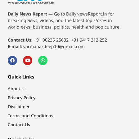
Daily News Report
—
Go to DailyNewsReport.in for
breaking
news
, videos, and the latest top
stories
in
world
news
, business, politics, health and pop culture.
Contact Us:
+91 90235 25632, +91 9417 313 252
E-mail:
varmapardeep10@gmail.com
Quick Links
About Us
Privacy Policy
Disclaimer
Terms and Conditions
Contact Us