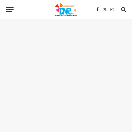
Facebook
X
Instagra
(Twitter)